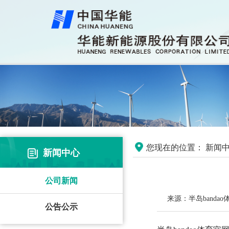
您现在的位置：
新闻中
新闻中心
公司新闻
来源：半岛banda
公告公示