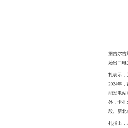
据吉尔吉
始出口电
扎表示，
2024
能发电站
外，卡扎
段。新北
扎指出，