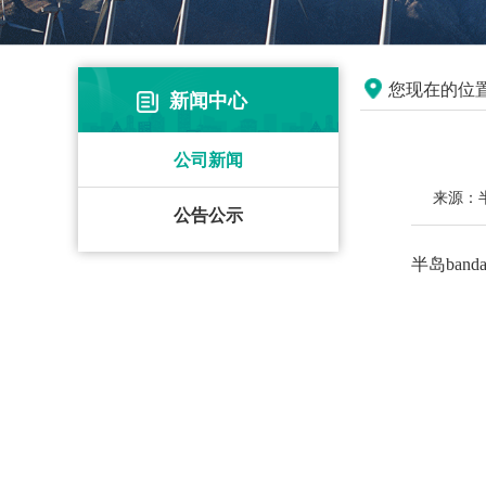
您现在的位
新闻中心
公司新闻
来源：半
公告公示
半岛band