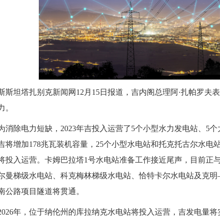
斯斯坦塔扎别克新闻网12月15日报道，吉内阁总理阿·扎帕罗夫表
力。
为消除电力短缺，2023年吉投入运营了5个小型水力发电站、5
年，吉将增加178兆瓦装机容量，25个小型水电站和托克托古尔水电
将投入运营。卡姆巴拉塔1号水电站准备工作接近尾声，目前正
尔曼梯级水电站、科克梅林梯级水电站、恰特卡尔水电站及克明—
南公路项目隧道将贯通。
2026年，位于纳伦州的库拉纳克水电站将投入运营，吉发电量