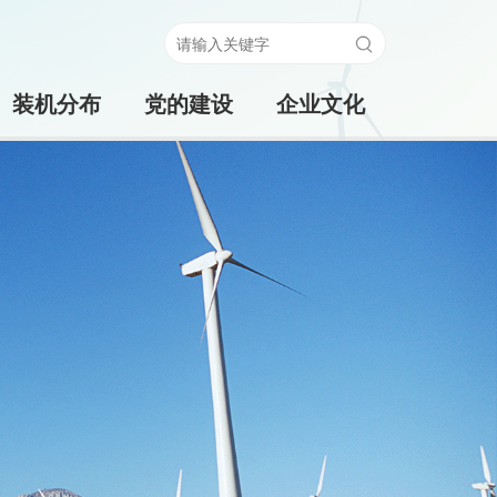
装机分布
党的建设
企业文化