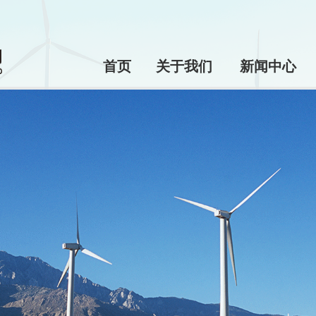
首页
关于我们
新闻中心