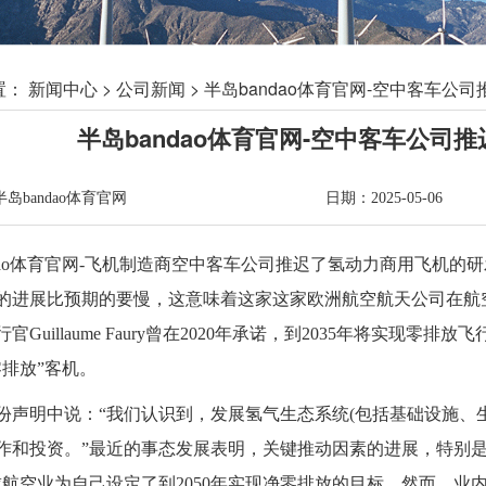
置：
新闻中心 >
公司新闻 >
半岛bandao体育官网-空中客车公
半岛bandao体育官网-空中客车公司
岛bandao体育官网
日期：
2025-05-06
ndao体育官网-飞机制造商空中客车公司推迟了氢动力商用飞机
的进展比预期的要慢，这意味着这家这家欧洲航空航天公司在航
官Guillaume Faury曾在2020年承诺，到2035年将实
零排放”客机。
份声明中说：“我们认识到，发展氢气生态系统(包括基础设施、
作和投资。”最近的事态发展表明，关键推动因素的进展，特别
球航空业为自己设定了到2050年实现净零排放的目标。然而，