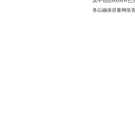
其中包括600MW
务以确保容量网络