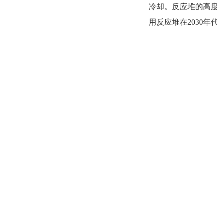
冷却。反应堆的高度和
用反应堆在2030