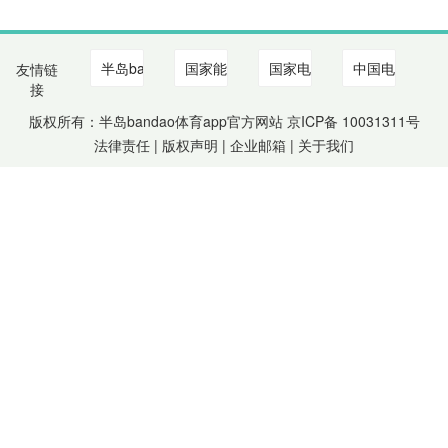
友情链
接
版权所有：半岛bandao体育app官方网站 京ICP备
10031311
号
法律责任 | 版权声明 |
企业邮箱
|
关于我们