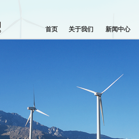
首页
关于我们
新闻中心