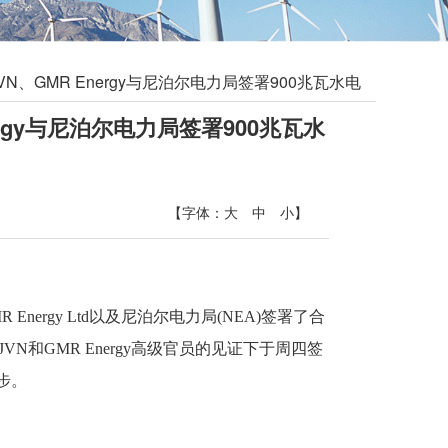
JVN、GMR Energy与尼泊尔电力局签署900兆瓦水电
nergy与尼泊尔电力局签署900兆瓦水
【
】
字体：
大
中
小
Energy Ltd以及尼泊尔电力局(NEA)签署了合
N和GMR Energy高级官员的见证下于周四签
步。