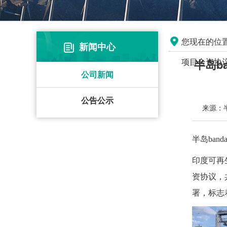
您现在的位
新闻中心
项目合资协
半岛b
公司新闻
公告公示
来源：半
半岛band
印度可再生
资协议，共
署，标志