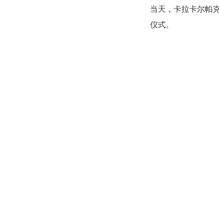
当天，卡拉卡尔帕
仪式。