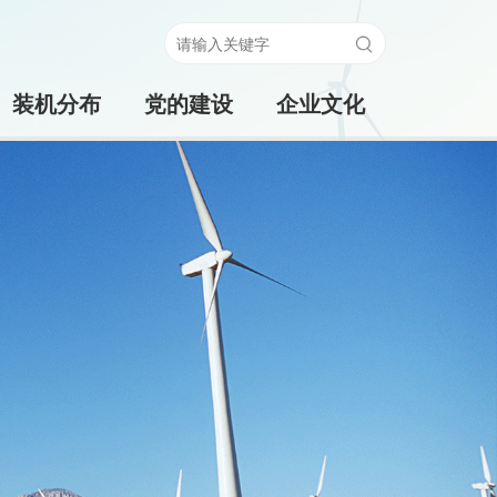
装机分布
党的建设
企业文化