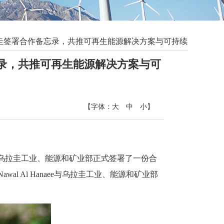
乌拉圭签署合作备忘录，共推可再生能源解决方案与可持续
忘录，共推可再生能源解决方案与可
【
】
字体：
大
中
小
)与乌拉圭工业、能源和矿业部正式签署了一份合
 Al Hanaee与乌拉圭工业、能源和矿业部