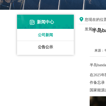
您现在的位
新闻中心
发展
半岛b
公司新闻
公告公示
来源：半
半岛band
在202
作备忘录
国家能源总监