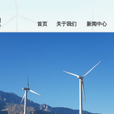
首页
关于我们
新闻中心