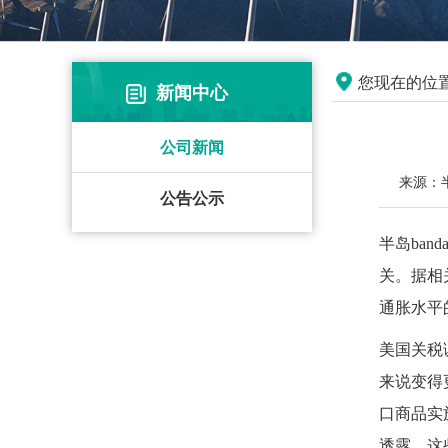
您现在的位
新闻中心
公司新闻
来源：半
公告公示
半岛ba
关。据相
通胀水平
美国关税
来说变得
口商品实
透露，这