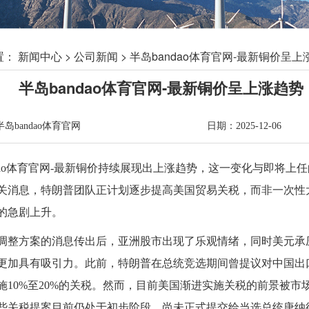
置：
新闻中心 >
公司新闻 >
半岛bandao体育官网-最新铜价呈
半岛bandao体育官网-最新铜价呈上涨趋
岛bandao体育官网
日期：
2025-12-06
ndao体育官网-最新铜价持续展现出上涨趋势，这一变化与即将
关消息，特朗普团队正计划逐步提高美国贸易关税，而非一次性
的急剧上升。
调整方案的消息传出后，亚洲股市出现了乐观情绪，同时美元承
更加具有吸引力。此前，特朗普在总统竞选期间曾提议对中国出口
施10%至20%的关税。然而，目前美国渐进实施关税的前景被
些关税提案目前仍处于初步阶段，尚未正式提交给当选总统唐纳