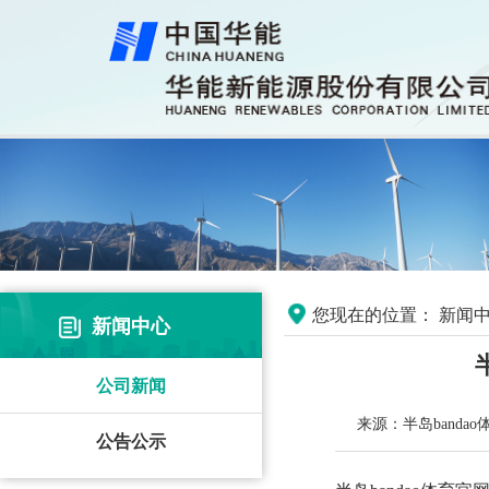
您现在的位置：
新闻中
新闻中心
公司新闻
来源：半岛banda
公告公示