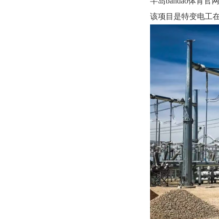
半岛bandao体育官
该项目是特变电工在