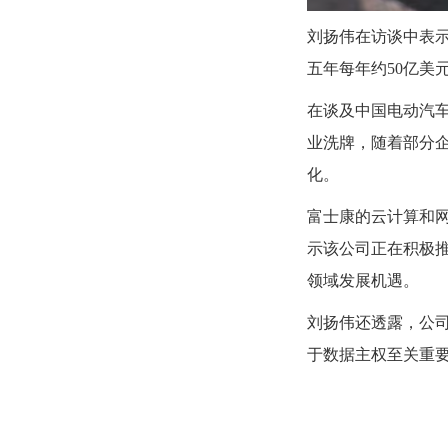
刘扬伟在访谈中表示
五年每年约50亿美
在谈及中国电动汽车
业洗牌，随着部分
化。
富士康的云计算和
示该公司正在积极
领域发展机遇。
刘扬伟还透露，公
于数据主权至关重要