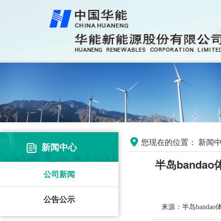
您现在的位置：
新闻中
新闻中心
半岛band
公司新闻
公告公示
来源：半岛banda