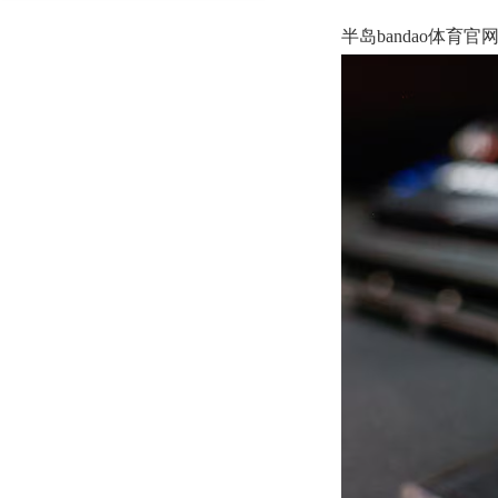
半岛bandao体育