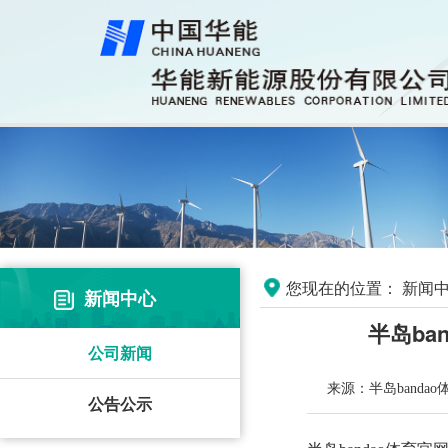
您现在的位置：
新闻中
新闻中心
半岛ba
公司新闻
来源：半岛banda
公告公示