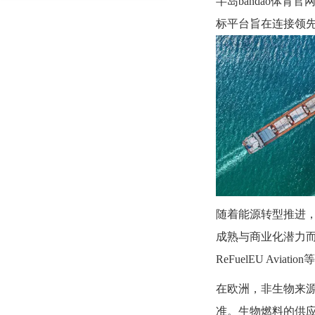
半岛bandao体
标平台旨在连接领
随着能源转型推进
成熟与商业化潜力而受
ReFuelEU Av
在欧洲，非生物来
准。生物燃料的供