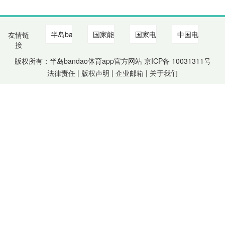
友情链
接
版权所有：半岛bandao体育app官方网站 京ICP备
10031311
号
法律责任 | 版权声明 |
企业邮箱
|
关于我们