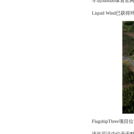
半岛bandao体育官网
Liquid Wind
FlagshipThr
该许可证由位于于