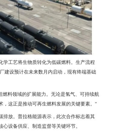
化学工艺将生物质转化为低碳燃料。生产流程
工厂建设预计在未来数月内启动，现有终端基础
们在清洁燃料领域的扩展能力。无论是氢气、可持续航
术，这正是推动可再生燃料发展的关键要素。"
碳排放。普拉格能源表示，此次合作标志着其
核心设备供应、制造监督等关键环节。