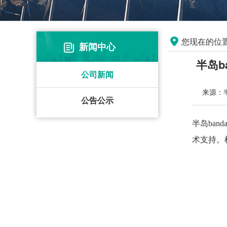
您现在的位
新闻中心
半岛b
公司新闻
来源：半
公告公示
半岛ba
术支持。根