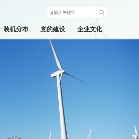
装机分布
党的建设
企业文化