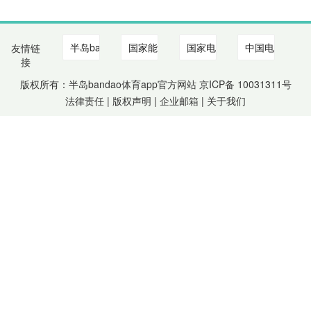
友情链
接
版权所有：半岛bandao体育app官方网站 京ICP备
10031311
号
法律责任 | 版权声明 |
企业邮箱
|
关于我们