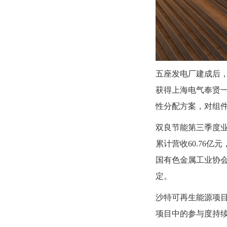
五座发电厂建成后
获得上海电气奉贤一
性分配方案，对组
双良节能第三季度业绩
累计营收60.76
国有色金属工业协会
定。
沙特可再生能源项
项目中的参与度持