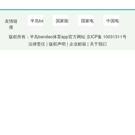
友情链
接
版权所有：半岛bandao体育app官方网站 京ICP备
10031311
号
法律责任 | 版权声明 |
企业邮箱
|
关于我们