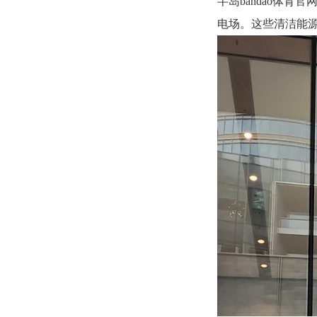
半岛bandao体
电场。这些清洁能