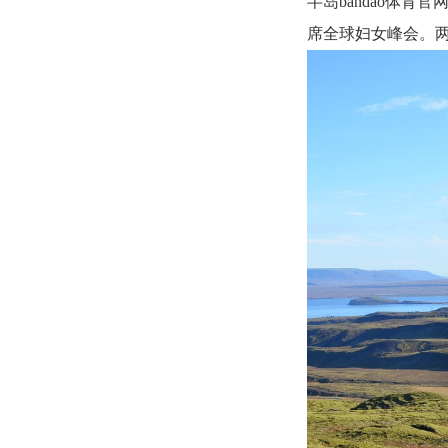
半岛bandao体育
席全球妇女峰会。