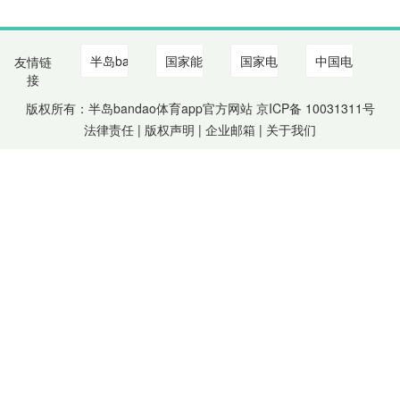
友情链
接
版权所有：半岛bandao体育app官方网站 京ICP备
10031311
号
法律责任 | 版权声明 |
企业邮箱
|
关于我们