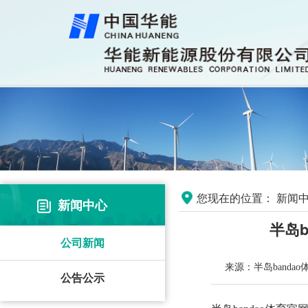
您现在的位置：
新闻中
新闻中心
半岛
公司新闻
来源：半岛banda
公告公示