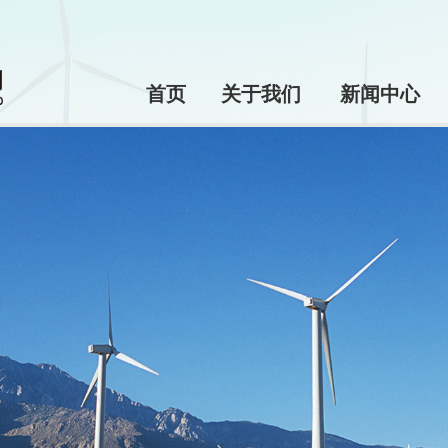
首页
关于我们
新闻中心