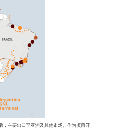
后，主要出口至亚洲及其他市场。作为项目开