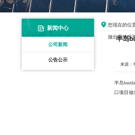
您现在的位
新闻中心
做出最终投
半岛b
公司新闻
公告公示
来源：半
半岛ban
口项目做