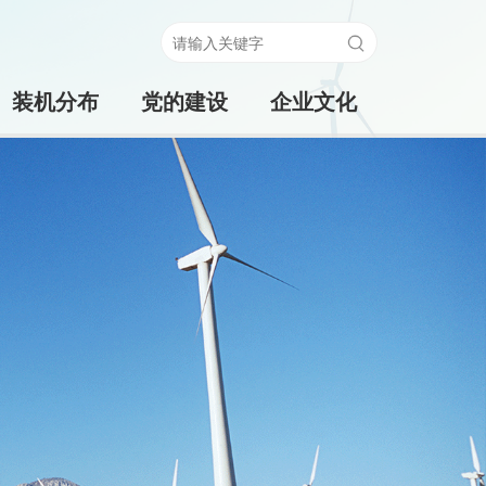
装机分布
党的建设
企业文化