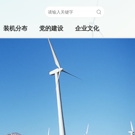
装机分布
党的建设
企业文化