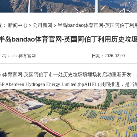
置：
新闻中心 >
公司新闻 >
半岛bandao体育官网-英国阿伯
半岛bandao体育官网-英国阿伯丁利用历史
岛bandao体育官网
日期：
2026-02-09
ndao体育官网-英国阿伯丁市一处历史垃圾填埋场将启动重新开
 Aberdeen Hydrogen Energy Limited (bpAHEL