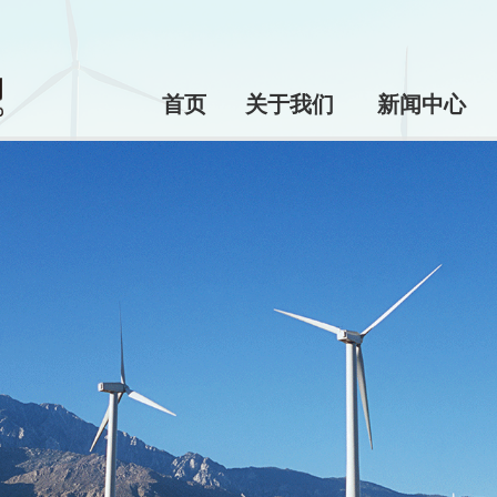
首页
关于我们
新闻中心