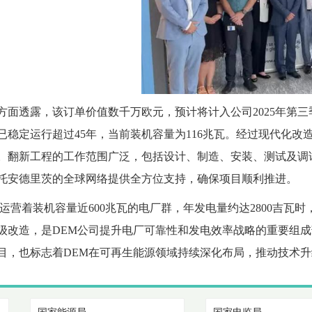
方面透露，该订单价值数千万欧元，预计将计入公司2025年第三季
已稳定运行超过45年，当前装机容量为116兆瓦。经过现代化改
。翻新工程的工作范围广泛，包括设计、制造、安装、测试及调
托安德里茨的全球网络提供全方位支持，确保项目顺利推进。
司运营着装机容量近600兆瓦的电厂群，年发电量约达2800吉瓦时
级改造，是DEM公司提升电厂可靠性和发电效率战略的重要组成部
目，也标志着DEM在可再生能源领域持续深化布局，推动技术