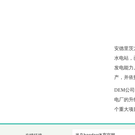
安德里茨
水电站，
发电能力
产，并依
DEM公
电厂的升
个重大项