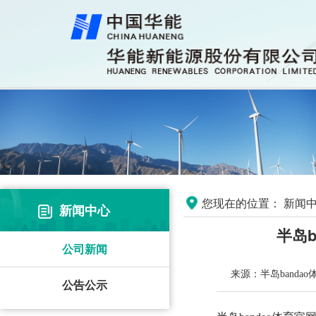
您现在的位置：
新闻中
新闻中心
半岛
公司新闻
来源：半岛banda
公告公示