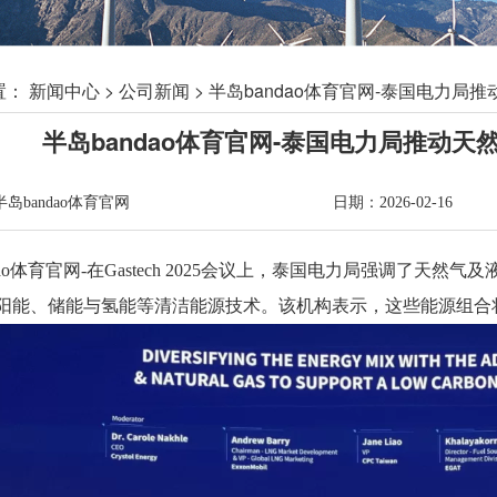
置：
新闻中心 >
公司新闻 >
半岛bandao体育官网-泰国电力局
半岛bandao体育官网-泰国电力局推动
岛bandao体育官网
日期：
2026-02-16
dao体育官网-在Gastech 2025会议上，泰国电力局强调了
阳能、储能与氢能等清洁能源技术。该机构表示，这些能源组合