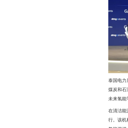
泰国电力
煤炭和石
未来氢能
在清洁能
行。该机