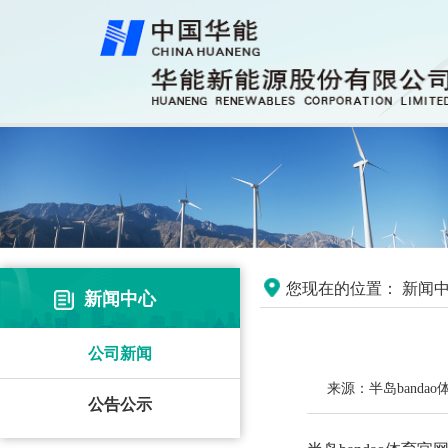
您现在的位置：
新闻中
新闻中心
公司新闻
来源：半岛banda
公告公示