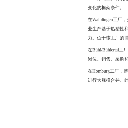
变化的框架条件。
在Waiblinge
业生产基于热塑性和
力。位于该工厂的
在Bühl/Bühl
岗位。销售、采购
在Homburg工厂
进行大规模合并。