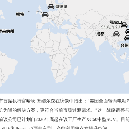
车首席执行官哈坎·塞缪尔森在访谈中指出："美国全面转向电动
机为辅的解决方案，更符合当前市场过渡需求。"这一战略调整与
前该公司已计划自2026年底起在该工厂生产XC60中型SUV。
0 SUV和Polestar 3两款车型，产能利用率存在提升空间。