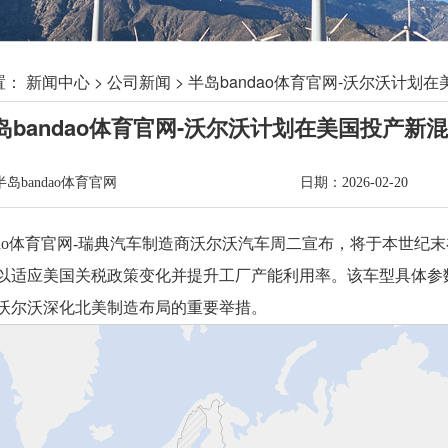
置：
新闻中心 >
公司新闻 >
半岛bandao体育官网-沃尔沃计划
岛bandao体育官网-沃尔沃计划在美国投产新
岛bandao体育官网
日期：
2026-02-20
ndao体育官网-瑞典汽车制造商沃尔沃汽车周二宣布，将于本世
以适应美国关税政策变化并提升工厂产能利用率。该车型具体参
沃尔沃深化北美制造布局的重要举措。