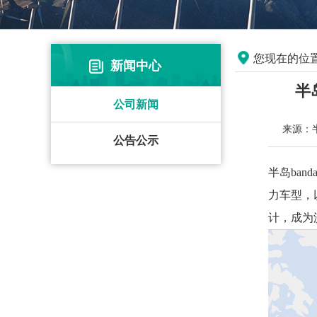
您现在的位
新闻中心
半
公司新闻
来源：半
公告公示
半岛ba
力车型，
计，成为