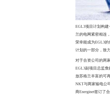
EGL3项目计划构
兰的电网紧密相连，旨
荣幸能成为EGL3
计划的一部分，致
对于合资公司的两家输
EGL3副项目总监
放苏格兰丰富的可
NKT与两家输电公
商Energine