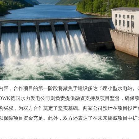
内容，合作项目的第一阶段将聚焦于建设多达15座小型水电站。Odel
DWK德国水力发电公司则负责提供融资支持及项目监督，确保项
购买权，为双方合作奠定了坚实基础。两家公司预计在项目投产前
以保障项目资金充足。此外，双方还表达了在未来挪威项目中扩