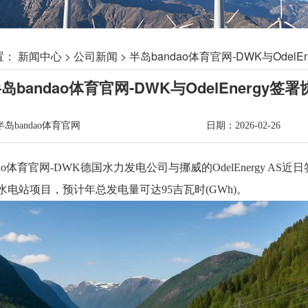
置：
新闻中心 >
公司新闻 >
半岛bandao体育官网-DWK与Ode
岛bandao体育官网-DWK与OdelEnerg
岛bandao体育官网
日期：
2026-02-26
dao体育官网-DWK德国水力发电公司与挪威的OdelEnergy 
水电站项目，预计年总发电量可达95吉瓦时(GWh)。