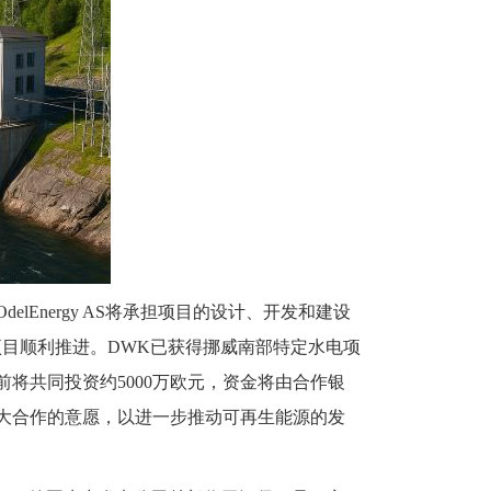
Energy AS将承担项目的设计、开发和建设
目顺利推进。DWK已获得挪威南部特定水电项
将共同投资约5000万欧元，资金将由合作银
大合作的意愿，以进一步推动可再生能源的发