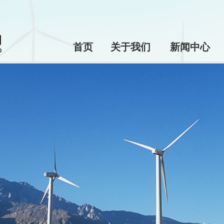
首页
关于我们
新闻中心