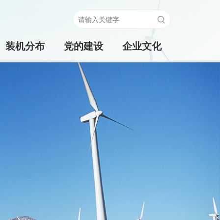
装机分布
党的建设
企业文化