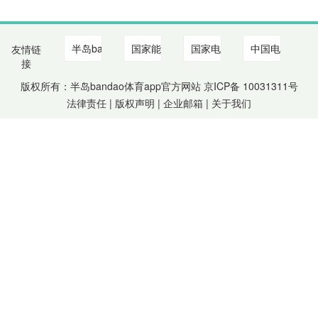
友情链
接
版权所有：半岛bandao体育app官方网站 京ICP备
10031311
号
法律责任 | 版权声明 |
企业邮箱
|
关于我们