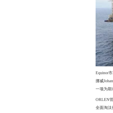
Equin
挪威Joh
一项为期
ORLEN
全面淘汰