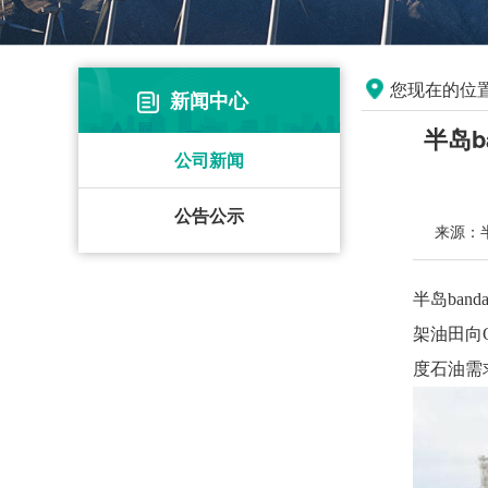
您现在的位
新闻中心
半岛b
公司新闻
公告公示
来源：半
半岛ban
架油田向
度石油需