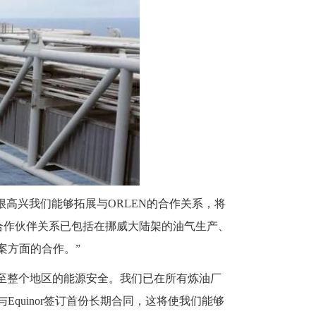
示：“我很高兴我们能够拓展与ORLEN的合作关系，将
期能源合作伙伴关系已包括在挪威大陆架的油气生产、
案方面的合作。”
强波兰乃至整个地区的能源安全。我们已在所有炼油厂
quinor签订首份长期合同，这将使我们能够