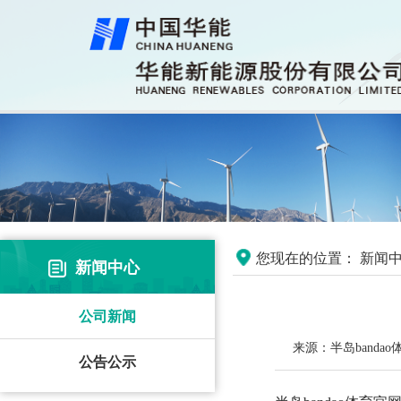
您现在的位置：
新闻中
新闻中心
公司新闻
来源：半岛banda
公告公示