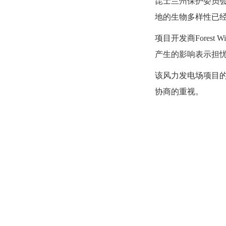
昆士兰州保护委员会
地的生物多样性已
项目开发商Fores
产生的影响表示担
该风力发电场项目
协商的重视。