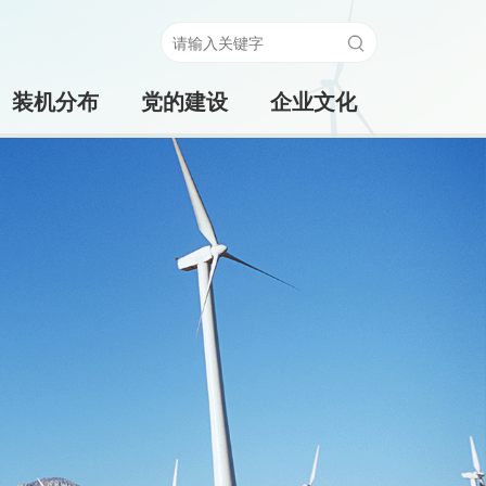
装机分布
党的建设
企业文化