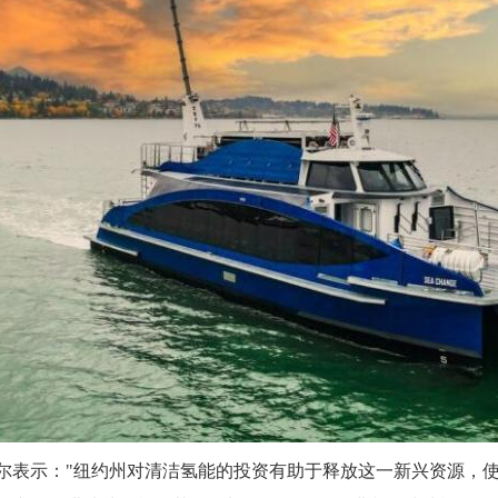
尔表示："纽约州对清洁氢能的投资有助于释放这一新兴资源，