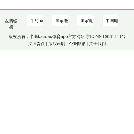
友情链
接
版权所有：半岛bandao体育app官方网站 京ICP备
10031311
号
法律责任 | 版权声明 |
企业邮箱
|
关于我们