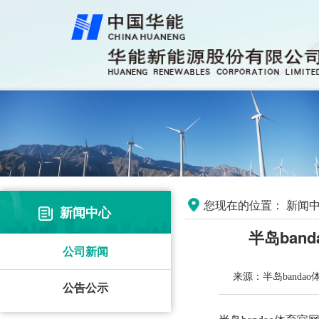
您现在的位置：
新闻中
新闻中心
半岛ban
公司新闻
来源：半岛banda
公告公示