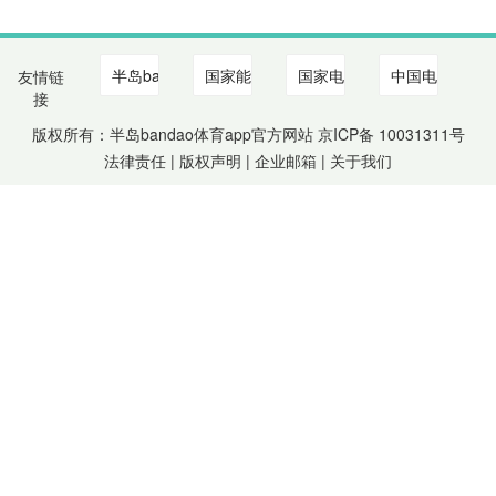
友情链
接
版权所有：半岛bandao体育app官方网站 京ICP备
10031311
号
法律责任 | 版权声明 |
企业邮箱
|
关于我们