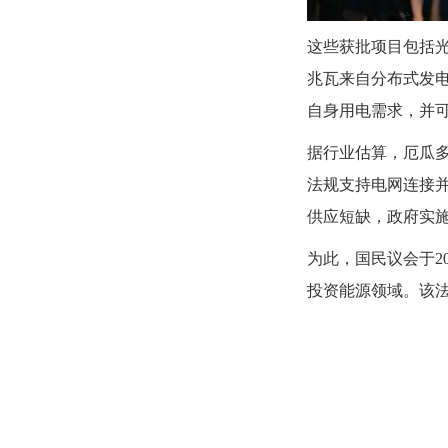
这些获批项目包括光
兆瓦来自分布式发电
自身用电需求，并
据行业估算，厄瓜多
法规支持电网连接并
供应短缺，政府实
为此，国民议会于2
投资能源领域。该