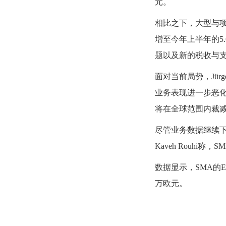
元。
相比之下，大型与项
增至今年上半年的5.
题以及新的税收与
面对当前局势，Jür
业务表现进一步恶
将在全球范围内裁减
尽管业务数据继续下
Kaveh Rouh
数据显示，SMA的EB
万欧元。