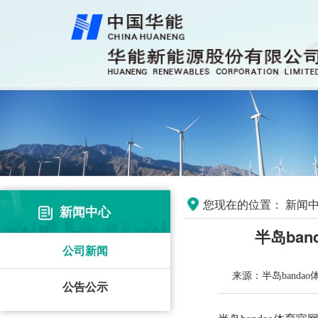
您现在的位置：
新闻中
新闻中心
半岛ba
公司新闻
来源：半岛banda
公告公示