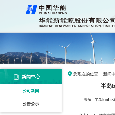
您现在的位置：
新闻中
新闻中心
半岛
公司新闻
来源：半岛banda
公告公示