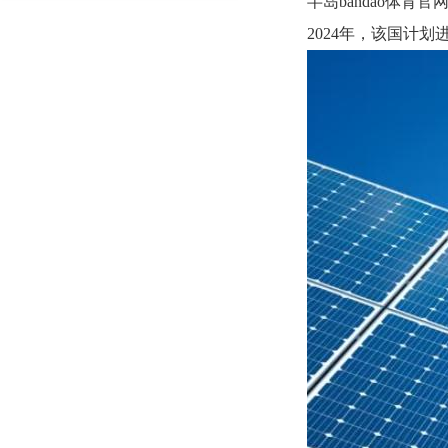
半岛bandao体
2024年，该国计