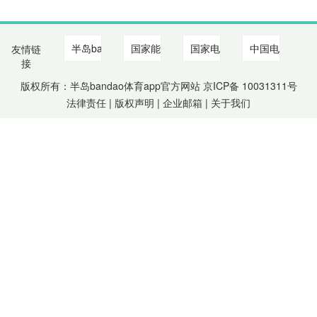
友情链
接
版权所有：半岛bandao体育app官方网站 京ICP备
10031311
号
法律责任 | 版权声明 |
企业邮箱
|
关于我们