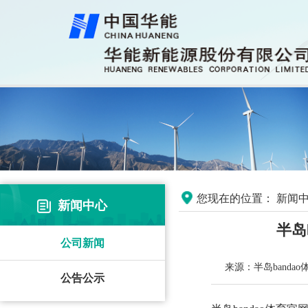
您现在的位置：
新闻中
新闻中心
半岛
公司新闻
来源：半岛banda
公告公示