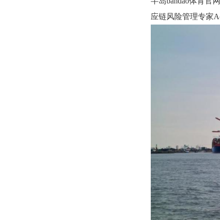
半岛bandao体育官网-
应链风险管理专家Ac