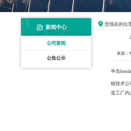
您现在的位
新闻中心
公司新闻
来源：半
公告公示
半岛band
核技术公司
造工厂内共