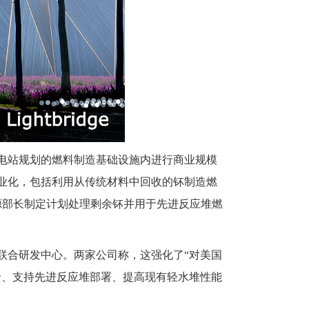
电站规划的燃料制造基础设施内进行商业规模
业化，包括利用从传统材料中回收的钚制造燃
源部长制定计划处理剩余钚并用于先进反应堆燃
联合研发中心。两家公司称，这强化了“对美国
全、支持先进反应堆部署、提高现有轻水堆性能