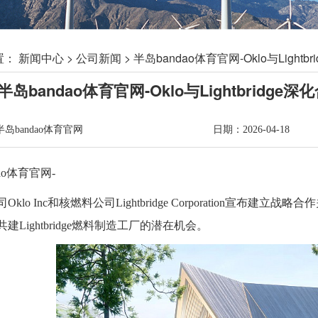
置：
新闻中心 >
公司新闻 >
半岛bandao体育官网-Oklo与Ligh
半岛bandao体育官网-Oklo与Lightbrid
岛bandao体育官网
日期：
2026-04-18
ao体育官网-
Oklo Inc和核燃料公司Lightbridge Corporation宣布
建Lightbridge燃料制造工厂的潜在机会。