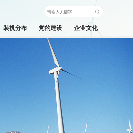
装机分布
党的建设
企业文化