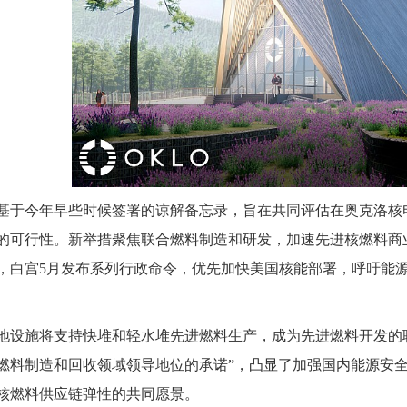
基于今年早些时候签署的谅解备忘录，旨在共同评估在奥克洛核
的可行性。新举措聚焦联合燃料制造和研发，加速先进核燃料商
，白宫5月发布系列行政命令，优先加快美国核能部署，呼吁能
地设施将支持快堆和轻水堆先进燃料生产，成为先进燃料开发的
燃料制造和回收领域领导地位的承诺”，凸显了加强国内能源安
核燃料供应链弹性的共同愿景。