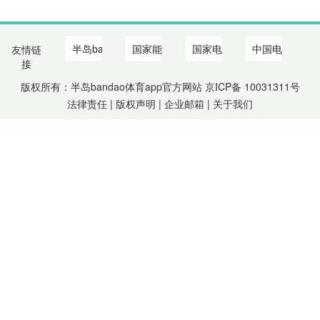
友情链
接
版权所有：半岛bandao体育app官方网站 京ICP备
10031311
号
法律责任 | 版权声明 |
企业邮箱
|
关于我们