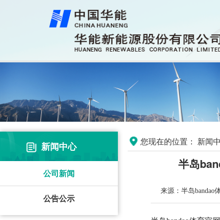
您现在的位置：
新闻中
新闻中心
半岛ban
公司新闻
来源：半岛banda
公告公示