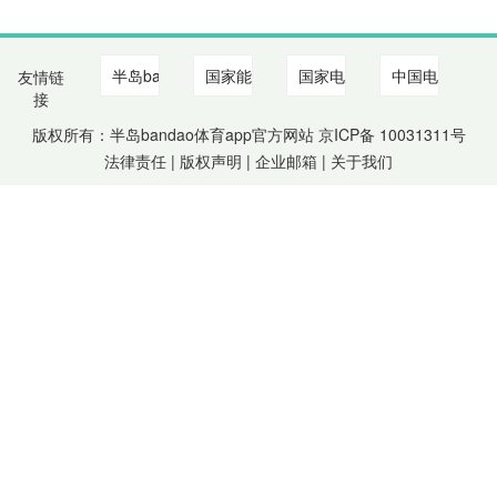
友情链
接
版权所有：半岛bandao体育app官方网站 京ICP备
10031311
号
法律责任 | 版权声明 |
企业邮箱
|
关于我们