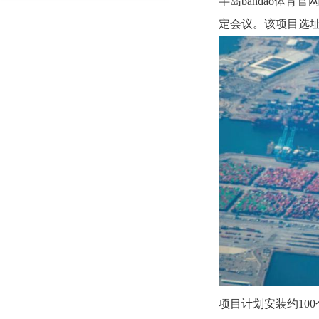
半岛bandao体育官网
定会议。该项目选址
项目计划安装约10