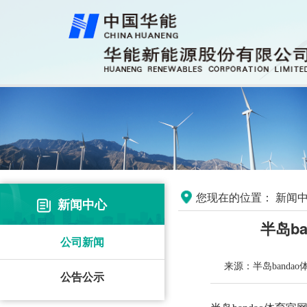
您现在的位置：
新闻中
新闻中心
半岛b
公司新闻
来源：半岛banda
公告公示