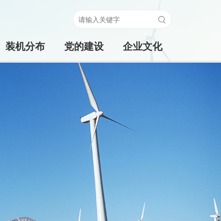
装机分布
党的建设
企业文化