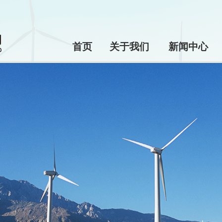
首页
关于我们
新闻中心