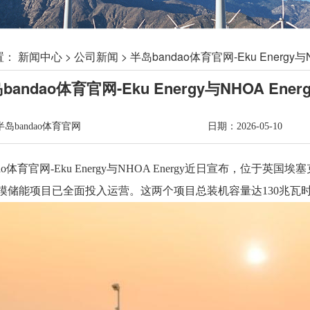
置：
新闻中心 >
公司新闻 >
半岛bandao体育官网-Eku Energ
bandao体育官网-Eku Energy与NHOA 
岛bandao体育官网
日期：
2026-05-10
dao体育官网-Eku Energy与NHOA Energy近日宣布，位
模储能项目已全面投入运营。这两个项目总装机容量达130兆瓦