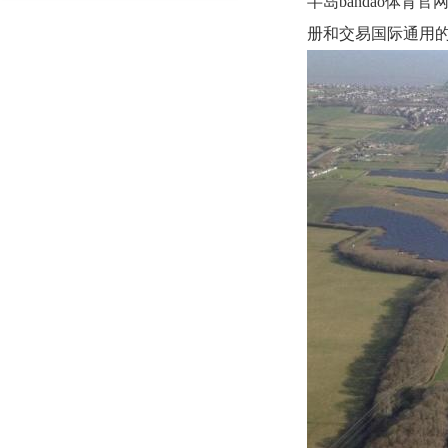
半岛bandao体
册和交易国际通用的