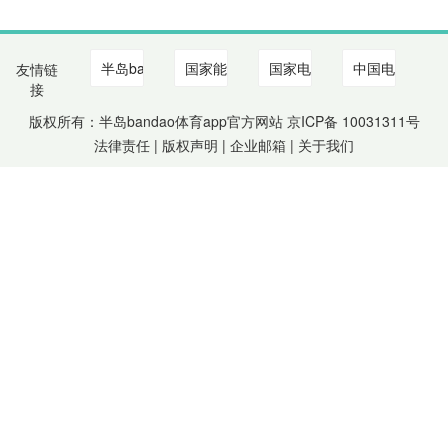
友情链
接
版权所有：半岛bandao体育app官方网站 京ICP备
10031311
号
法律责任 | 版权声明 |
企业邮箱
|
关于我们