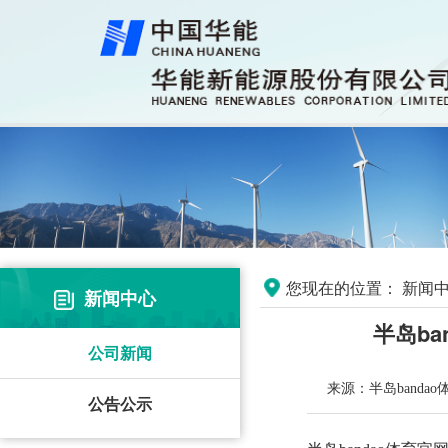
您现在的位置：
新闻中
新闻中心
半岛ba
公司新闻
来源：半岛banda
公告公示