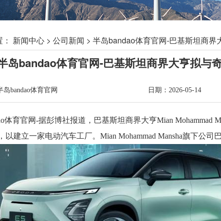
置：
新闻中心 >
公司新闻 >
半岛bandao体育官网-巴基斯坦
半岛bandao体育官网-巴基斯坦商界大亨拟
岛bandao体育官网
日期：
2026-05-14
dao体育官网-据彭博社报道，巴基斯坦商界大亨Mian Mohamma
以建立一家电动汽车工厂。Mian Mohammad Mansha旗下公