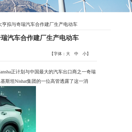
商界大亨拟与奇瑞汽车合作建厂生产电动车
与奇瑞汽车合作建厂生产电动车
【
】
字体：
大
中
小
d Mansha正计划与中国最大的汽车出口商之一奇瑞
司巴基斯坦Nishat集团的一位高管透露了这一消