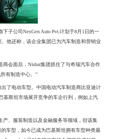
旗下子公司NexGen Auto Pvt.计划于8月1日的一
款车型。他还称，该企业集团已为汽车制造和营销业
家汽车制造商会面后，Nishat集团抓住了与奇瑞汽车合作
所有制造中心。”
推出了电动车型。中国电动汽车制造商比亚迪计
巴基斯坦市场展开竞争的车企行列，例如上汽
范围涵盖水泥生产、服装制造以及金融服务等领域，但该集
车公司的车型，如今已成为巴基斯坦拥有车型种类最