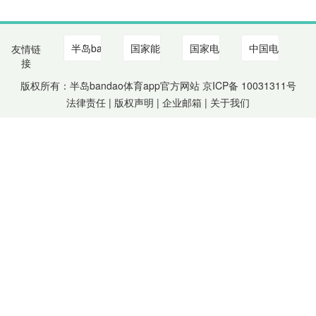
友情链
接
版权所有：半岛bandao体育app官方网站 京ICP备
10031311
号
法律责任 | 版权声明 |
企业邮箱
|
关于我们