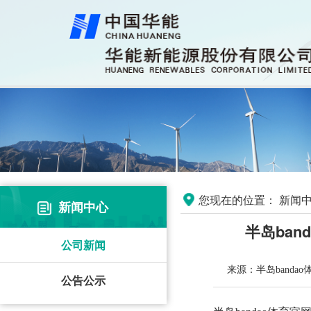
您现在的位置：
新闻中
新闻中心
半岛band
公司新闻
来源：半岛banda
公告公示