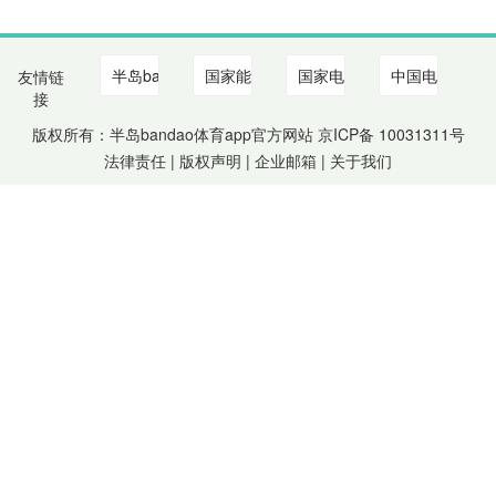
友情链
接
版权所有：半岛bandao体育app官方网站 京ICP备
10031311
号
法律责任 | 版权声明 |
企业邮箱
|
关于我们